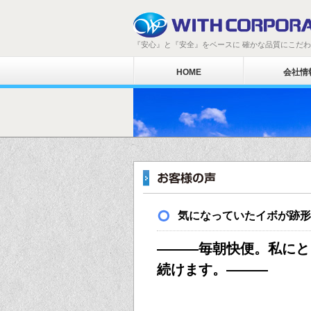
『安心』と『安全』をベースに 確かな品質にこだ
HOME
会社情
気になっていたイボが跡形
―――毎朝快便。私にと
続けます。―――