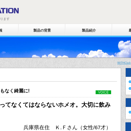
わります
報
製品の背景
製品紹介
WITHClub
もなく綺麗に!
ってなくてはならないホメオ。大切に飲み
兵庫県在住 Ｋ.Ｆさん（女性/67才）