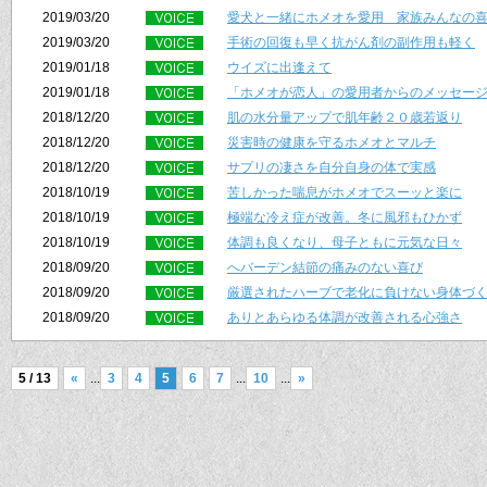
2019/03/20
愛犬と一緒にホメオを愛用 家族みんなの
2019/03/20
手術の回復も早く抗がん剤の副作用も軽く
2019/01/18
ウイズに出逢えて
2019/01/18
「ホメオが恋人」の愛用者からのメッセー
2018/12/20
肌の水分量アップで肌年齢２０歳若返り
2018/12/20
災害時の健康を守るホメオとマルチ
2018/12/20
サプリの凄さを自分自身の体で実感
2018/10/19
苦しかった喘息がホメオでスーッと楽に
2018/10/19
極端な冷え症が改善。冬に風邪もひかず
2018/10/19
体調も良くなり、母子ともに元気な日々
2018/09/20
へバーデン結節の痛みのない喜び
2018/09/20
厳選されたハーブで老化に負けない身体づ
2018/09/20
ありとあらゆる体調が改善される心強さ
5 / 13
«
...
3
4
5
6
7
...
10
...
»