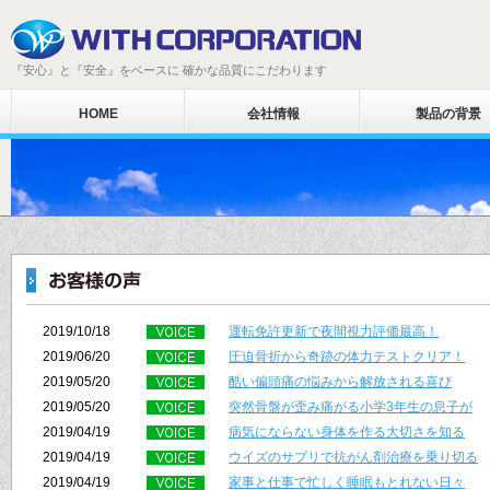
『安心』と『安全』をベースに 確かな品質にこだわります
HOME
会社情報
製品の背景
2019/10/18
運転免許更新で夜間視力評価最高！
2019/06/20
圧迫骨折から奇跡の体力テストクリア！
2019/05/20
酷い偏頭痛の悩みから解放される喜び
2019/05/20
突然骨盤が歪み痛がる小学3年生の息子が
2019/04/19
病気にならない身体を作る大切さを知る
2019/04/19
ウイズのサプリで抗がん剤治療を乗り切る
2019/04/19
家事と仕事で忙しく睡眠もとれない日々